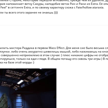
ижней Стороне, некоторые перешли мгновенно, прежде чем их удалили, д
рия напоминает ветку Сакуры, наподобие веток Рин и Рани из Extra. Её о
Feel" в сеттинге Extra, и по своему характеру схожа с Fate/hollow ataraxia.
сли ты всего этого заранее не знаешь ))))
илить мистера Риддика в первом Mass Effect. Для меня сие было весьма с
олзунки. либо очень аккуратно шевелишь мышой, либо нажимаешь на кнопк
 совершенно неприемлемо в этом случае :) плюс никакие цифры не отобр
тируешся, только на едач глядя. В общем потащу его сквозь три игры ) В 
а на базе этой морды :)