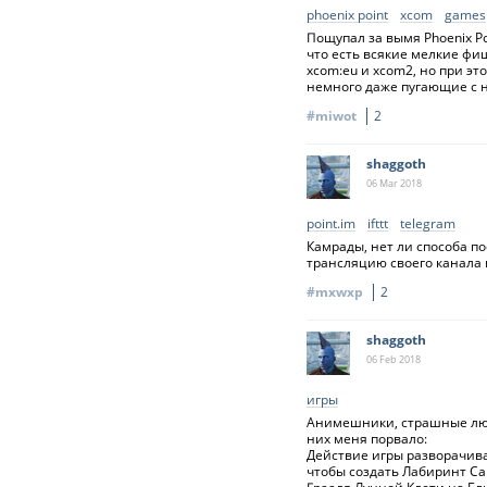
phoenix point
xcom
games
Пощупал за вымя Phoenix P
что есть всякие мелкие фи
xcom:eu и xcom2, но при это
немного даже пугающие с н
#miwot
2
shaggoth
06 Mar
2018
point.im
ifttt
telegram
Камрады, нет ли способа по
трансляцию своего канала и
#mxwxp
2
shaggoth
06 Feb
2018
игры
Анимешники, страшные люди 
них меня порвало:
Действие игры разворачива
чтобы создать Лабиринт Са