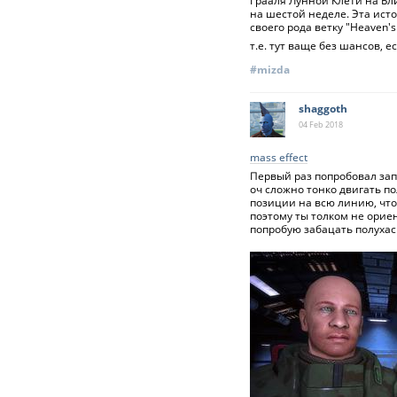
Грааля Лунной Клети на Бл
на шестой неделе. Эта исто
своего рода ветку "Heaven's 
т.е. тут ваще без шансов, е
#mizda
shaggoth
04 Feb
2018
mass effect
Первый раз попробовал зап
оч сложно тонко двигать п
позиции на всю линию, что
поэтому ты толком не ориен
попробую забацать полухаск