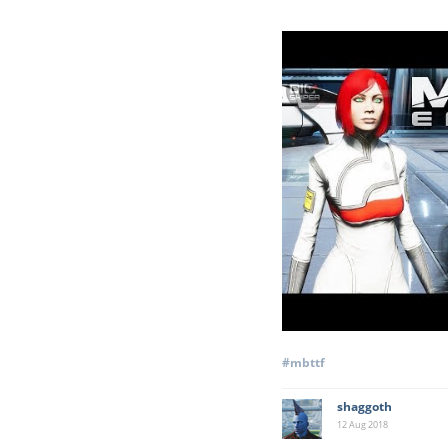
#mbttf
shaggoth
12 Aug
2018