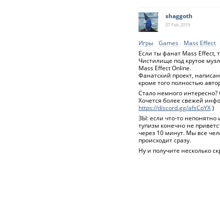
shaggoth
07 Feb
2019
Игры
Games
Mass Effect
Если ты фанат Mass Effect,
Чистилище под крутое музл
Mass Effect Online.
Фанатский проект, написаны
кроме того полностью автор
Стало немного интересно? С
Хочется более свежей инфор
https://discord.gg/afsCpYX
)
ЗЫ: если что-то непонятно
тупизм конечно не приветст
через 10 минут. Мы все чел
происходит сразу.
Ну и получите несколько ск