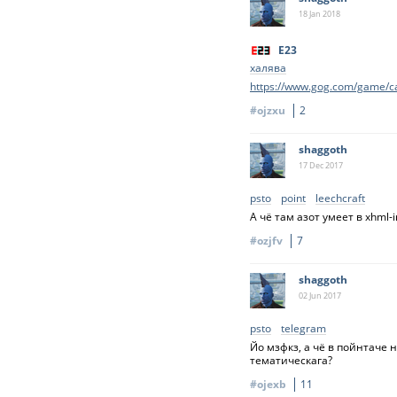
18 Jan
2018
E23
халява
https://www.gog.com/game/
#ojzxu
2
shaggoth
17 Dec
2017
psto
point
leechcraft
А чё там азот умеет в xhml
#ozjfv
7
shaggoth
02 Jun
2017
psto
telegram
Йо мзфкз, а чё в пойнтаче 
тематическага?
#ojexb
11