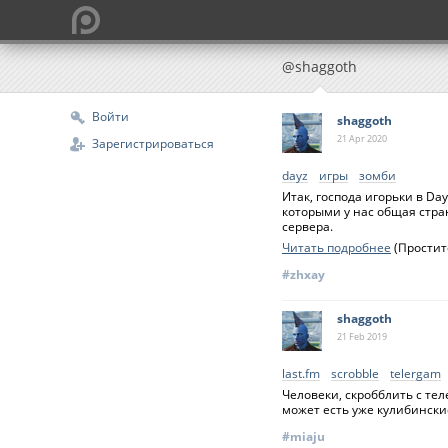
@shaggoth
Войти
shaggoth
21 Apr
2020
Зарегистрироваться
dayz
игры
зомби
Итак, господа игорьки в Da
которыми у нас общая стра
сервера.
Читать подробнее
(Простит
#zhxay
shaggoth
21 Feb
2019
last.fm
scrobble
telergam
Человеки, скробблить с тел
может есть уже кулибинские
#miaju