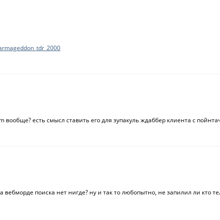
carmageddon_tdr_2000
-im вообще? есть смысл ставить его для зупакуль ждаббер клиента с пойнта
на вебморде поиска нет нигде? ну и так то любопытно, не запилил ли кто т