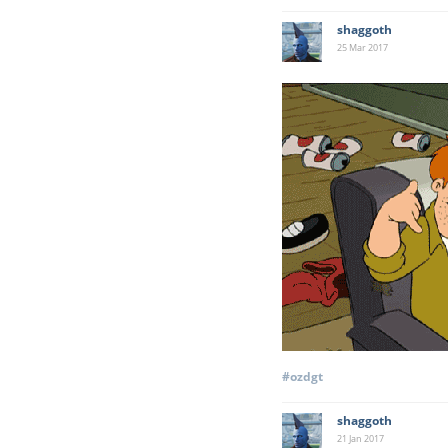
shaggoth
25 Mar
2017
#ozdgt
shaggoth
21 Jan
2017