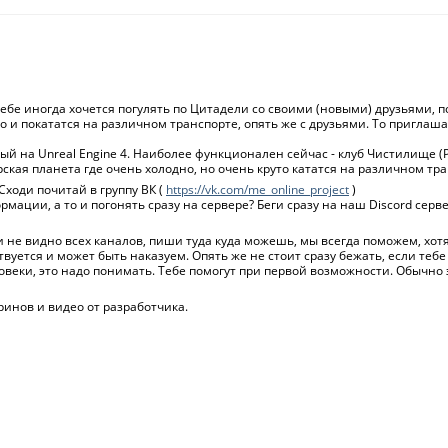
 тебе иногда хочется погулять по Цитадели со своими (новыми) друзьями, п
о и покататся на различном транспорте, опять же с друзьями. То приглаша
й на Unreal Engine 4. Наиболее функционален сейчас - клуб Чистилище (P
ская планета где очень холодно, но очень круто кататся на различном тра
ходи почитай в группу ВК (
https://vk.com/me_online_project
)
мации, а то и погонять сразу на сервере? Беги сразу на наш Discord серве
 и не видно всех каналов, пиши туда куда можешь, мы всегда поможем, хот
вуется и может быть наказуем. Опять же не стоит сразу бежать, если тебе
овеки, это надо понимать. Тебе помогут при первой возможности. Обычно 
ринов и видео от разработчика.