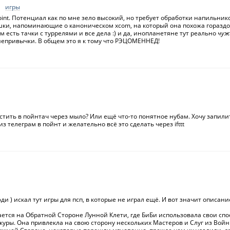
игры
oint. Потенциал как по мне зело высокий, но требует обработки напильни
шки, напоминающие о каноническом xcom, на который она похожа горазд
м есть тачки с туррелями и все дела :) и да, инопланетяне тут реально
чуж
епривычки. В общем это я к тому что РЭЦОМЕННЕД!
стить в пойнтач через мыло? Или ещё что-то понятное нубам. Хочу запили
з телеграм в пойнт и желательно всё это сделать через ifttt
) искал тут игры для псп, в которые не играл ещё. И вот значит описани
ется на Обратной Стороне Лунной Клети, где БиБи использовала свои спо
куры. Она привлекла на свою сторону нескольких Мастеров и Слуг из Войн