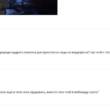
природе мудрого плагина для кросспоста сюда из вордпресса? так чтоб с тэ
ился ещё в теле лога орудовать, вместо того чтоб в вебморду слать?