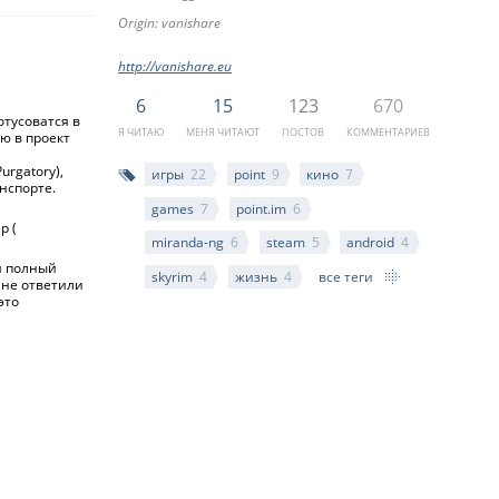
Origin: vanishare
http://vanishare.eu
6
15
123
670
отусоватся в
Я ЧИТАЮ
МЕНЯ ЧИТАЮТ
ПОСТОВ
КОММЕНТАРИЕВ
ю в проект
urgatory),
игры
22
point
9
кино
7
нспорте.
games
7
point.im
6
р (
miranda-ng
6
steam
5
android
4
я полный
skyrim
4
жизнь
4
все теги
 не ответили
это