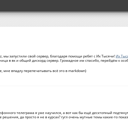
yz, мы запустили свой сервер, благодаря помощи ребят с Их Тысячи!
Их Тыс
ница в вк и общий дискорд сервер. Громадное им спасибо, перейдём к ос
е, мне впадлу перепечатывать всё это в markdown)
ефонного телеграма я уже научился, а вот как бы ещё десктопный подтянуть
 решения, да просто я не в курсах? гугл очень мутные темы какие-то пока