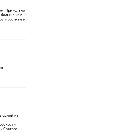
ком. Прикольно
о больше чем
ие
, яростные и
ть
е одной из
собности,
ы Святого