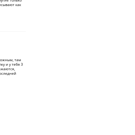
ругие только
писывают как
ложным, там
у и у тебя 3
ажаются,
последней