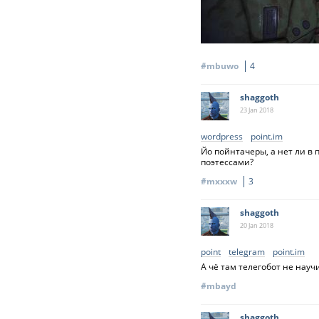
#mbuwo
4
shaggoth
23 Jan
2018
wordpress
point.im
Йо пойнтачеры, а нет ли в 
поэтессами?
#mxxxw
3
shaggoth
20 Jan
2018
point
telegram
point.im
А чё там телегобот не науч
#mbayd
shaggoth