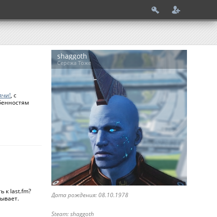
shaggoth
Cерёжа Тоже
ячи!
, с
обенностям
 к last.fm?
Дата рождения: 08.10.1978
зывает.
Steam: shaggoth